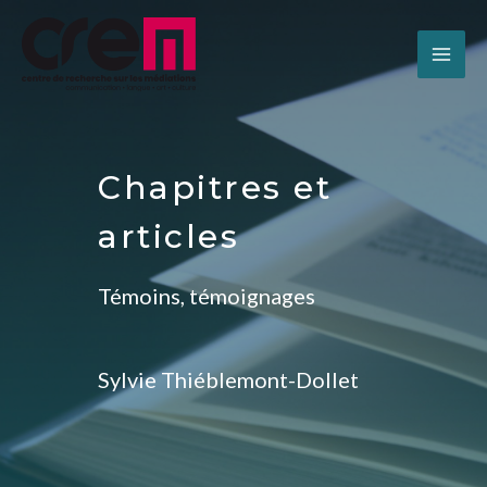
Chapitres et
articles
Témoins, témoignages
Sylvie Thiéblemont-Dollet