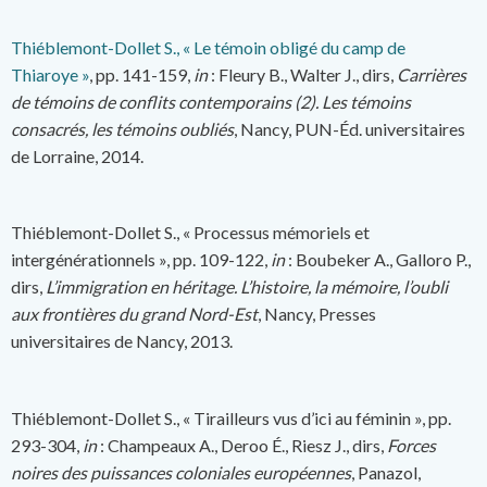
Thiéblemont-Dollet S., « Le témoin obligé du camp de
Thiaroye »
, pp. 141-159,
in
: Fleury B., Walter J., dirs,
Carrières
de témoins de conflits contemporains (2). Les témoins
consacrés, les témoins oubliés
, Nancy, PUN-Éd. universitaires
de Lorraine, 2014.
Thiéblemont-Dollet S., « Processus mémoriels et
intergénérationnels », pp. 109-122,
in
: Boubeker A., Galloro P.,
dirs,
L’immigration en héritage. L’histoire, la mémoire, l’oubli
aux frontières du grand Nord-Est
, Nancy, Presses
universitaires de Nancy, 2013.
Thiéblemont-Dollet S., « Tirailleurs vus d’ici au féminin », pp.
293-304,
in
: Champeaux A., Deroo É., Riesz J., dirs,
Forces
noires des puissances coloniales européennes
, Panazol,