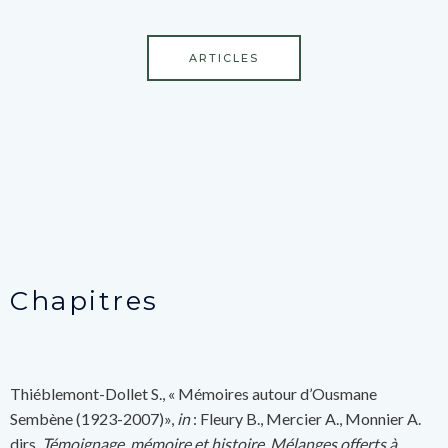
ARTICLES
Chapitres
Thiéblemont-Dollet S., « Mémoires autour d’Ousmane
Sembène (1923-2007)»,
in
: Fleury B., Mercier A., Monnier A.
dirs,
Témoignage, mémoire et histoire. Mélanges offerts à