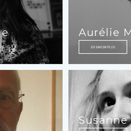
ue
Aurélie 
EN SAVOIR PLUS
Susanne 