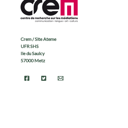
Crem / Site Ateme
UFR SHS
Ile du Saulcy
57000 Metz