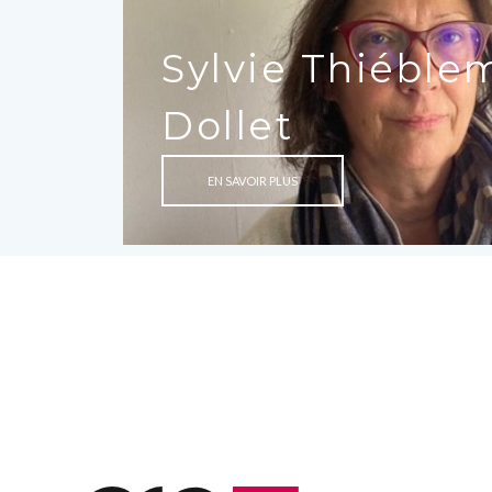
Sylvie Thiéble
Dollet
EN SAVOIR PLUS