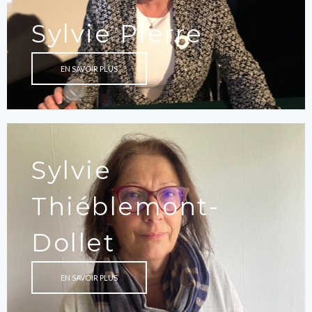
Sylvie Pierre
EN SAVOIR PLUS
Sylvie
Thiéblemont-
Dollet
EN SAVOIR PLUS