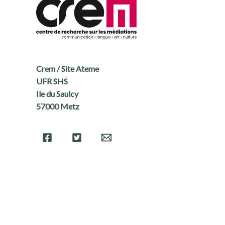
Crem / Site Ateme
UFR SHS
Ile du Saulcy
57000 Metz