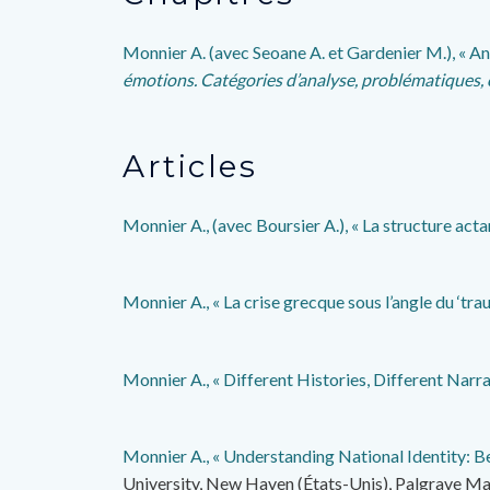
Monnier A. (avec Seoane A. et Gardenier M.), « Ana
émotions. Catégories d’analyse, problématiques,
Articles
Monnier A., (avec Boursier A.), « La structure acta
Monnier A., « La crise grecque sous l’angle du ‘trau
Monnier A., « Different Histories, Different Narr
Monnier A., « Understanding National Identity: Be
University, New Haven (États-Unis), Palgrave Macm