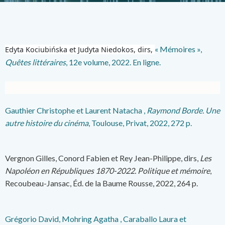
« Mémoires »,
Edyta Kociubińska et Judyta Niedokos, dirs,
Quêtes littéraires
,
12e volume, 2022. En ligne.
Gauthier C
hristophe
et Laurent
Natacha
,
Raymond Borde. Une
autre histoire du cinéma
, Toulouse, Privat, 2022, 272 p.
Vergnon Gilles, Conord Fabien et Rey Jean-Philippe, dirs,
Les
Napoléon en Républiques 1870-2022. Politique et mémoire
,
Recoubeau-Jansac, Éd. de la Baume Rousse, 2022, 264 p.
Grégorio
David, M
ohring Agatha
,
Caraballo
Laura et